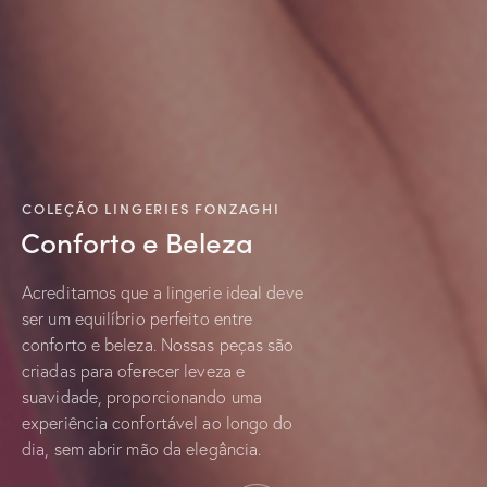
COLEÇÃO LINGERIES FONZAGHI
Conforto e Beleza
Acreditamos que a lingerie ideal deve
ser um equilíbrio perfeito entre
conforto e beleza. Nossas peças são
criadas para oferecer leveza e
suavidade, proporcionando uma
experiência confortável ao longo do
dia, sem abrir mão da elegância.