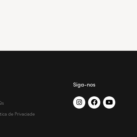
Siga-nos
Qs
itica de Privaciade