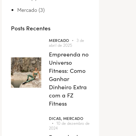
Mercado
(3)
Posts Recentes
MERCADO
3 de
abril de 2025
Empreenda no
Universo
Fitness: Como
Ganhar
Dinheiro Extra
com a FZ
Fitness
DICAS,
MERCADO
10 de dezembro de
2024