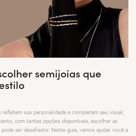
scolher semijoias que
stilo
s refletem sua personalidade e completam seu visual,
ntanto, com tantas opções disponíveis, escolher as
ode ser desafiador. Neste guia, vamos ajudar você a